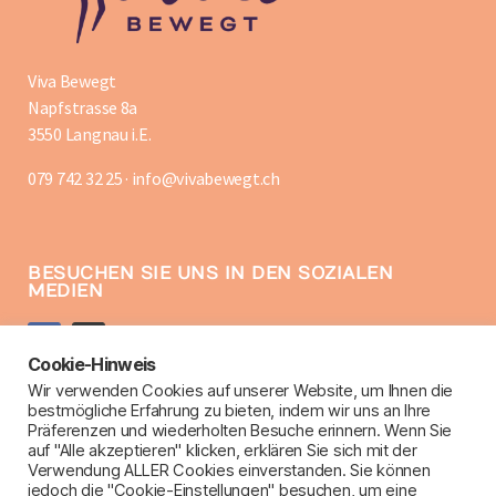
Viva Bewegt
Napfstrasse 8a
3550 Langnau i.E.
079 742 32 25 · info@vivabewegt.ch
BESUCHEN SIE UNS IN DEN SOZIALEN
MEDIEN
Cookie-Hinweis
Wir verwenden Cookies auf unserer Website, um Ihnen die
bestmögliche Erfahrung zu bieten, indem wir uns an Ihre
RECHTLICHE HINWEISE
Präferenzen und wiederholten Besuche erinnern. Wenn Sie
auf "Alle akzeptieren" klicken, erklären Sie sich mit der
Datenschutzerklärung
Verwendung ALLER Cookies einverstanden. Sie können
Impressum
jedoch die "Cookie-Einstellungen" besuchen, um eine